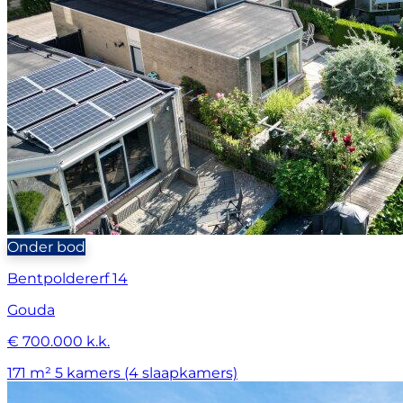
Onder bod
Bentpoldererf 14
Gouda
€ 700.000 k.k.
171 m²
5 kamers (4 slaapkamers)