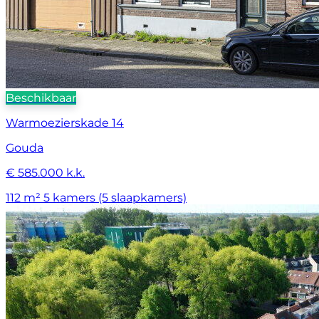
Beschikbaar
Warmoezierskade 14
Gouda
€ 585.000 k.k.
112 m²
5 kamers (5 slaapkamers)