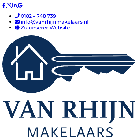
0182 – 748 739
info@vanrhijnmakelaars.nl
Zu unserer Website ›