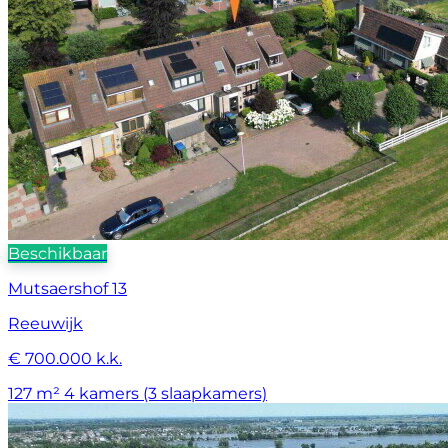
Beschikbaar
Mutsaershof 13
Reeuwijk
€ 700.000 k.k.
127 m²
4 kamers (3 slaapkamers)