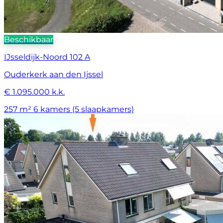
Beschikbaar
IJsseldijk-Noord 102 A
Ouderkerk aan den Ijssel
€ 1.095.000 k.k.
257 m²
6 kamers (5 slaapkamers)