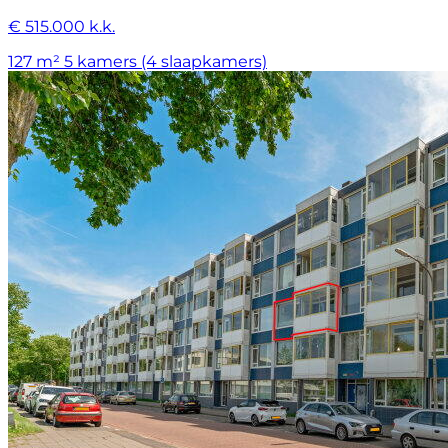
€ 515.000 k.k.
127 m²
5 kamers (4 slaapkamers)