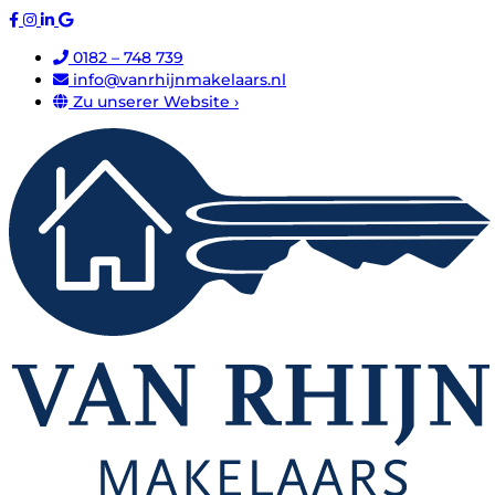
0182 – 748 739
info@vanrhijnmakelaars.nl
Zu unserer Website ›