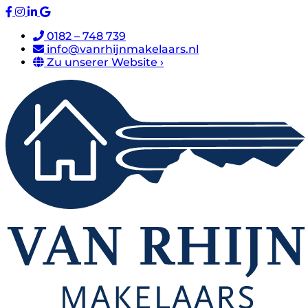
0182 – 748 739
info@vanrhijnmakelaars.nl
Zu unserer Website ›